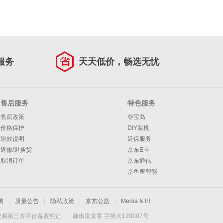
服务
天天低价，畅选无忧
售后服务
特色服务
售后政策
夺宝岛
价格保护
DIY装机
退款说明
延保服务
返修/退换货
京东E卡
取消订单
京东通信
京鱼座智能
测
|
质量公告
|
隐私政策
|
京东公益
|
Media & IR
交易第三方平台备案凭证
|
新出发京零 字第大120007号