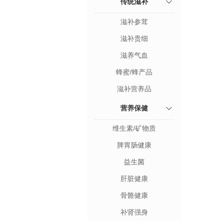
传统滋补
滋补参茸
滋补贵细
滋养气血
蜂蜜/蜂产品
滋补营养品
营养保健
维生素/矿物质
脾胃肠健康
益生菌
肝脏健康
骨骼健康
补肾强身