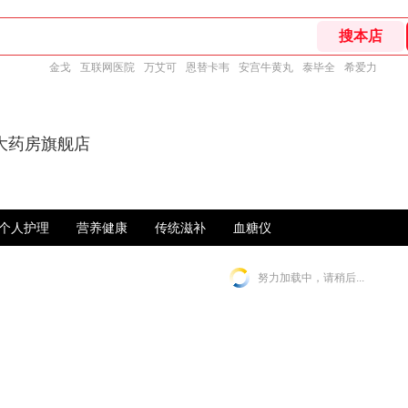
金戈
互联网医院
万艾可
恩替卡韦
安宫牛黄丸
泰毕全
希爱力
大药房旗舰店
个人护理
营养健康
传统滋补
血糖仪
努力加载中，请稍后...