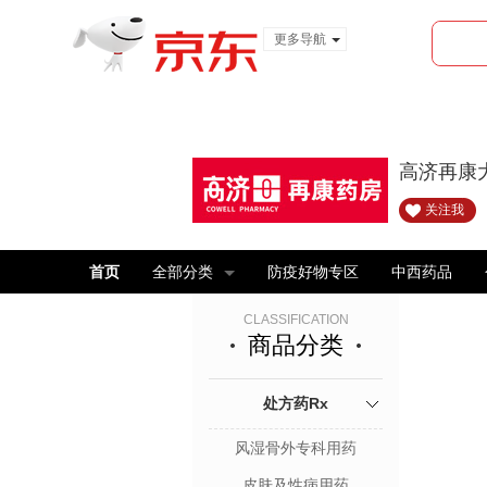
更多导航
服装城
食品
金融
高济再康
关注我
首页
全部分类
防疫好物专区
中西药品
CLASSIFICATION
商品分类
处方药Rx
风湿骨外专科用药
皮肤及性病用药