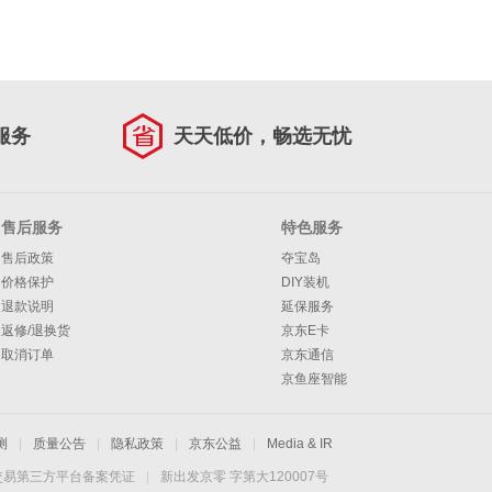
服务
天天低价，畅选无忧
售后服务
特色服务
售后政策
夺宝岛
价格保护
DIY装机
退款说明
延保服务
返修/退换货
京东E卡
取消订单
京东通信
京鱼座智能
测
|
质量公告
|
隐私政策
|
京东公益
|
Media & IR
交易第三方平台备案凭证
|
新出发京零 字第大120007号