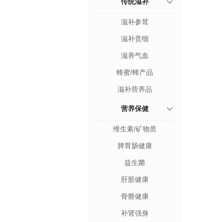
传统滋补
滋补参茸
滋补贵细
滋养气血
蜂蜜/蜂产品
滋补营养品
营养保健
维生素/矿物质
脾胃肠健康
益生菌
肝脏健康
骨骼健康
补肾强身