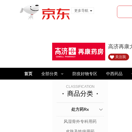
更多导航
服装城
食品
金融
高济再康
关注我
首页
全部分类
防疫好物专区
中西药品
CLASSIFICATION
商品分类
处方药Rx
风湿骨外专科用药
皮肤及性病用药