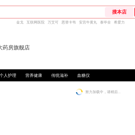
金戈
互联网医院
万艾可
恩替卡韦
安宫牛黄丸
泰毕全
希爱力
大药房旗舰店
个人护理
营养健康
传统滋补
血糖仪
努力加载中，请稍后...