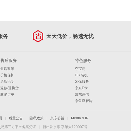
服务
天天低价，畅选无忧
售后服务
特色服务
售后政策
夺宝岛
价格保护
DIY装机
退款说明
延保服务
返修/退换货
京东E卡
取消订单
京东通信
京鱼座智能
测
|
质量公告
|
隐私政策
|
京东公益
|
Media & IR
交易第三方平台备案凭证
|
新出发京零 字第大120007号