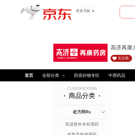
更多导航
服装城
食品
金融
高济再康
关注我
首页
全部分类
防疫好物专区
中西药品
CLASSIFICATION
商品分类
处方药Rx
风湿骨外专科用药
皮肤及性病用药