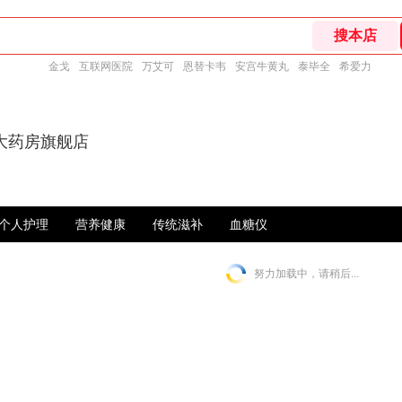
金戈
互联网医院
万艾可
恩替卡韦
安宫牛黄丸
泰毕全
希爱力
大药房旗舰店
个人护理
营养健康
传统滋补
血糖仪
努力加载中，请稍后...