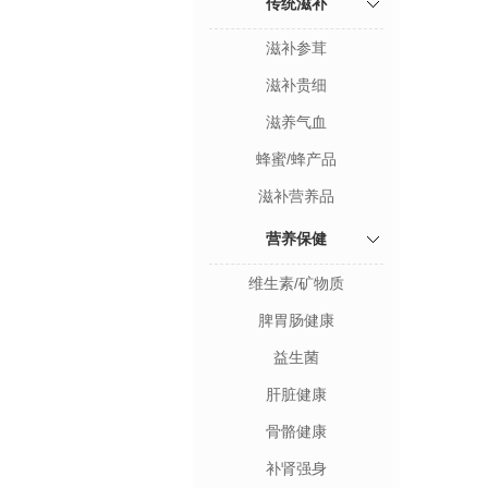
传统滋补
滋补参茸
滋补贵细
滋养气血
蜂蜜/蜂产品
滋补营养品
营养保健
维生素/矿物质
脾胃肠健康
益生菌
肝脏健康
骨骼健康
补肾强身