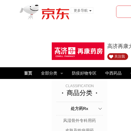
更多导航
服装城
食品
金融
高济再康
关注我
首页
全部分类
防疫好物专区
中西药品
CLASSIFICATION
商品分类
处方药Rx
风湿骨外专科用药
皮肤及性病用药