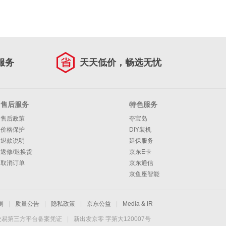
服务
天天低价，畅选无忧
售后服务
特色服务
售后政策
夺宝岛
价格保护
DIY装机
退款说明
延保服务
返修/退换货
京东E卡
取消订单
京东通信
京鱼座智能
测
|
质量公告
|
隐私政策
|
京东公益
|
Media & IR
交易第三方平台备案凭证
|
新出发京零 字第大120007号