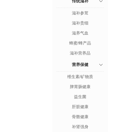
传统滋补
滋补参茸
滋补贵细
滋养气血
蜂蜜/蜂产品
滋补营养品
营养保健
维生素/矿物质
脾胃肠健康
益生菌
肝脏健康
骨骼健康
补肾强身