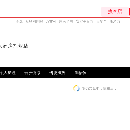
金戈
互联网医院
万艾可
恩替卡韦
安宫牛黄丸
泰毕全
希爱力
大药房旗舰店
个人护理
营养健康
传统滋补
血糖仪
努力加载中，请稍后...