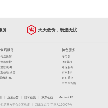
服务
天天低价，畅选无忧
售后服务
特色服务
售后政策
夺宝岛
价格保护
DIY装机
退款说明
延保服务
返修/退换货
京东E卡
取消订单
京东通信
京鱼座智能
测
|
质量公告
|
隐私政策
|
京东公益
|
Media & IR
交易第三方平台备案凭证
|
新出发京零 字第大120007号