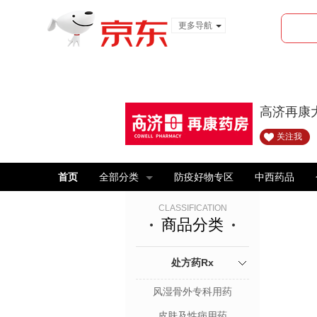
更多导航
服装城
食品
金融
高济再康
关注我
首页
全部分类
防疫好物专区
中西药品
CLASSIFICATION
商品分类
处方药Rx
风湿骨外专科用药
皮肤及性病用药