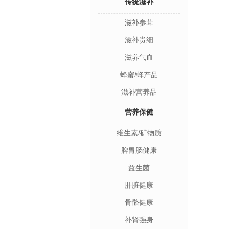
传统滋补
滋补参茸
滋补贵细
滋养气血
蜂蜜/蜂产品
滋补营养品
营养保健
维生素/矿物质
脾胃肠健康
益生菌
肝脏健康
骨骼健康
补肾强身