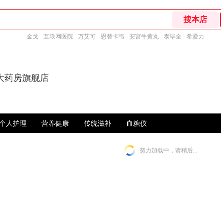
金戈
互联网医院
万艾可
恩替卡韦
安宫牛黄丸
泰毕全
希爱力
大药房旗舰店
个人护理
营养健康
传统滋补
血糖仪
努力加载中，请稍后...