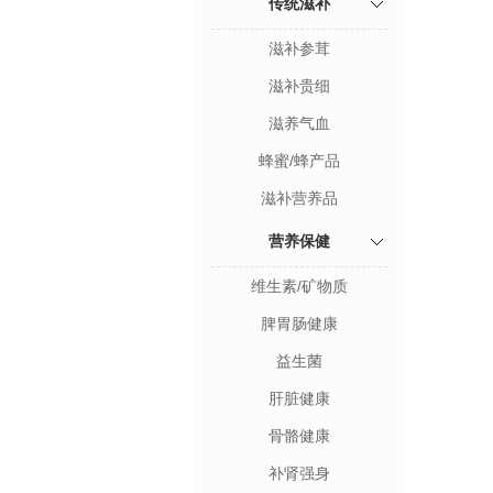
传统滋补
滋补参茸
滋补贵细
滋养气血
蜂蜜/蜂产品
滋补营养品
营养保健
维生素/矿物质
脾胃肠健康
益生菌
肝脏健康
骨骼健康
补肾强身