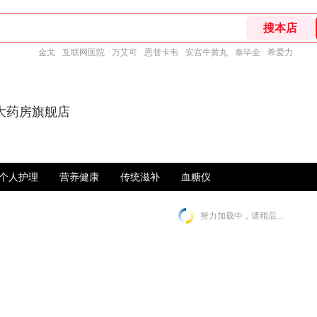
金戈
互联网医院
万艾可
恩替卡韦
安宫牛黄丸
泰毕全
希爱力
大药房旗舰店
个人护理
营养健康
传统滋补
血糖仪
努力加载中，请稍后...